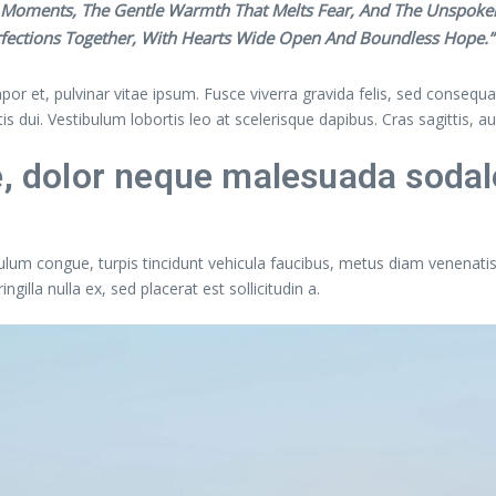
st Moments, The Gentle Warmth That Melts Fear, And The Unspoken
rfections Together, With Hearts Wide Open And Boundless Hope.”
or et, pulvinar vitae ipsum. Fusce viverra gravida felis, sed consequat
ttis dui. Vestibulum lobortis leo at scelerisque dapibus. Cras sagittis, a
e, dolor neque malesuada sodal
ulum congue, turpis tincidunt vehicula faucibus, metus diam venenatis 
lla nulla ex, sed placerat est sollicitudin a.