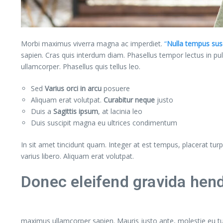
Morbi maximus viverra magna ac imperdiet.
“
Nulla tempus susc
sapien. Cras quis interdum diam. Phasellus tempor lectus in p
ullamcorper. Phasellus quis tellus leo.
Sed
Varius orci in arcu
posuere
Aliquam erat volutpat.
Curabitur neque
justo
Duis a
Sagittis ipsum
, at lacinia leo
Duis suscipit magna eu ultrices condimentum
In sit amet tincidunt quam. Integer at est tempus, placerat turpis
varius libero. Aliquam erat volutpat.
Donec eleifend gravida hend
maximus ullamcorper sapien. Mauris justo ante, molestie eu t