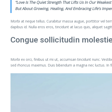
“Love Is The Quiet Strength That Lifts Us In Our Weake
But About Growing, Healing, And Embracing Life’s Impe
Morbi at neque tellus. Curabitur massa augue, porttitor vel temp
dapibus id. Nulla eros eros, tincidunt at lacus quis, aliquet sagi
Congue sollicitudin molesti
Morbi ex orci, finibus ut mi ut, accumsan tincidunt nunc. Vestib
sed rhoncus maximus. Duis bibendum a magna nec luctus. In fringi