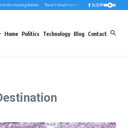
 Housing Market
These 5 Smart Home Innovations Will Change the Way You Li
Home
Politics
Technology
Blog
Contact
Destination