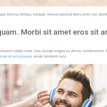
llentesque rhoncus tempus volutpat. Aenean placerat libero enim, nec bl
am. Morbi sit amet eros sit a
s posuere cubilia curae; Duis suscipit magna eu ultrices condimentum.
san et orci posuere
, iaculis hendrerit nunc.