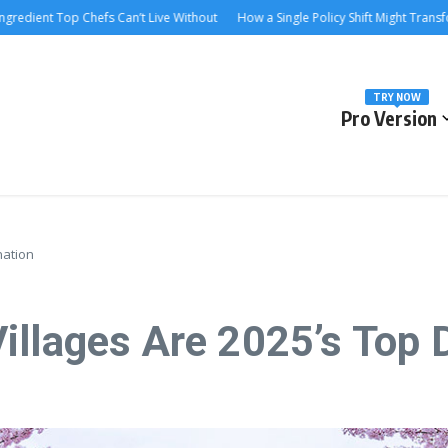
 Top Chefs Can’t Live Without
How a Single Policy Shift Might Transform the
TRY NOW
Pro Version
nation
illages Are 2025’s Top 